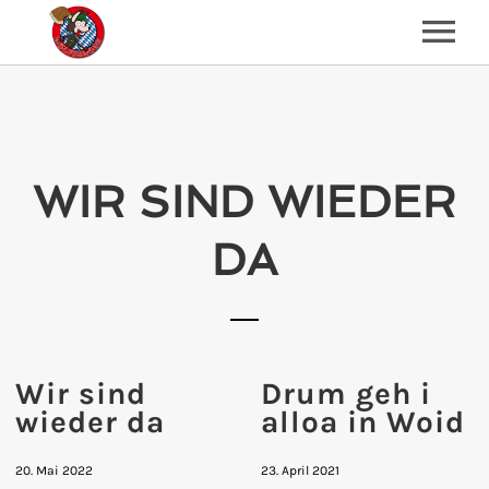
BAND
TERMINE
WIR SIND WIEDER
KONTAKT
REFERENZEN
DA
SONGS
WIR SIND WIEDER DA
SHOP
DRUM GEH I ALLOA IN WOID
Wir sind
Drum geh i
ENDLICH WIEDER BIERZELT HOM
wieder da
alloa in Woid
DES IS BAYERN
20. Mai 2022
23. April 2021
HOLZ VOR DER HÜTTN