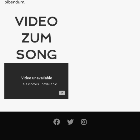
bibendum.
VIDEO
ZUM
SONG