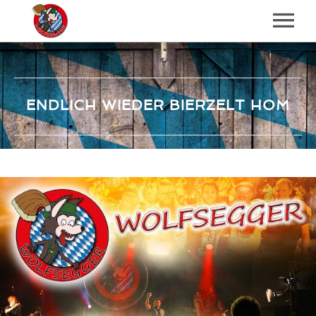
BAND
TERMINE
ENDLICH WIEDER BIERZELT HOM
KONTAKT
REFERENZEN
SONGS
WIR SIND WIEDER DA
DRUM GEH I ALLOA IN WOID
ENDLICH WIEDER BIERZELT HOM
DES IS BAYERN
HOLZ VOR DER HÜTTN