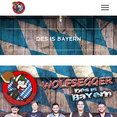
BAND
TERMINE
DES IS BAYERN
KONTAKT
REFERENZEN
SONGS
WIR SIND WIEDER DA
DRUM GEH I ALLOA IN WOID
ENDLICH WIEDER BIERZELT HOM
DES IS BAYERN
HOLZ VOR DER HÜTTN