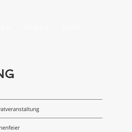
ZEN
SONGS
SHOP
NG
vatveranstaltung
menfeier